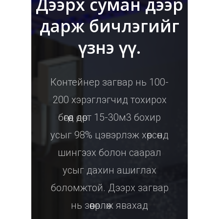
Дээрх суман дээр
дарж бичлэгийг
үзнэ үү.
Контейнер загвар нь 100-
200 хэрэглэгчид тохирох
бөгөөд өдөрт 15-30м3 бохир
усыг 98% цэвэрлэж хөрсөнд
шингээх болон саарал
усыг дахин ашиглах
боломжтой. Дээрх загвар
нь зөөвөрлөж явахад