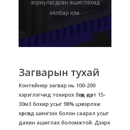
зориулагдсан ашиглахад
хялбар юм.
Загварын тухай
Контейнер загвар нь 100-200
хэрэглэгчид тохирох бөгөөд өдөрт 15-
30м3 бохир усыг 98% цэвэрлэж
хөрсөнд шингээх болон саарал усыг
дахин ашиглах боломжтой. Дээрх