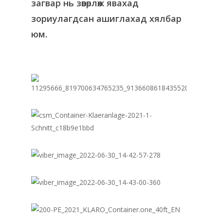
загвар нь зөөвөрлөж явахад
зориулагдсан ашиглахад хялбар
юм.