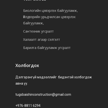
Биологийн цэвэрлэх байгууламж,
Үйлдвэрийн урьдчилсан цэвэрлэх
байгууламж,
Сантехник угсралт
Халаалт агаар сэлгэлт
Барилга байгууламж угсралт
Холбогдох
Дэлгэрэнгүй мэдээллийг бидэнтэй холбогдож
авна уу.
tugsbaishinconstruction@gmail.com
+976-8811 6294