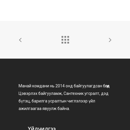
Манай комдани нь 2014 онд байгуулагдсан бөгөөд
Цэвэрлэх байгууламж, Сантехник угсралт, дэд
бүтэц, барилга усралтын чиглэлээр үйл
ажилгаагаа явуулж байна.
Үйлчилгээ