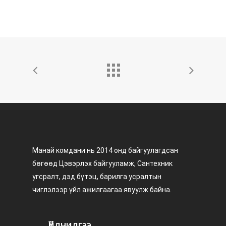
Манай комдани нь 2014 онд байгуулагдсан
бөгөөд Цэвэрлэх байгууламж, Сантехник
угсралт, дэд бүтэц, барилга усралтын
чиглэлээр үйл ажилгаагаа явуулж байна.
Үйлчилгээ