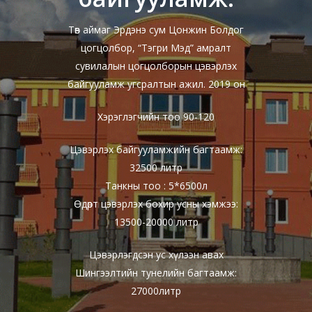
Төв аймаг Эрдэнэ сум Цонжин Болдог
цогцолбор, “Тэгри Мэд” амралт
сувилалын цогцолборын цэвэрлэх
байгууламж угсралтын ажил. 2019 он
Хэрэглэгчийн тоо 90-120
Цэвэрлэх байгууламжийн багтаамж:
32500 литр
Танкны тоо : 5*6500л
Өдөрт цэвэрлэх бохир усны хэмжээ:
13500-20000 литр
Цэвэрлэгдсэн ус хүлээн авах
Шингээлтийн тунелийн багтаамж:
27000литр