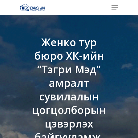
Menu
Skip
to
Close
main
Menu
content
Женко тур
бюро ХК-ийн
“Тэгри Мэд”
амралт
сувилалын
цогцолборын
цэвэрлэх
байгууламж.