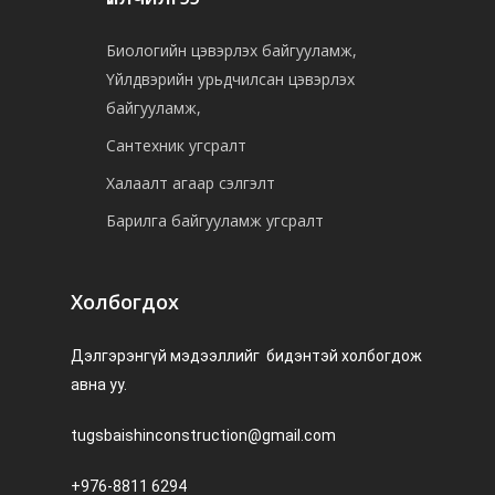
Биологийн цэвэрлэх байгууламж,
Үйлдвэрийн урьдчилсан цэвэрлэх
байгууламж,
Сантехник угсралт
Халаалт агаар сэлгэлт
Барилга байгууламж угсралт
Холбогдох
Дэлгэрэнгүй мэдээллийг бидэнтэй холбогдож
авна уу.
tugsbaishinconstruction@gmail.com
+976-8811 6294