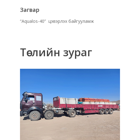
Загвар
“Аqualos-40” цэвэрлэх байгууламж
Төслийн зураг