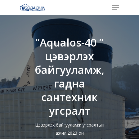
Menu
Skip
to
Close
main
Menu
content
“Aqualos-40 ”
цэвэрлэх
байгууламж,
гадна
сантехник
угсралт
Цэвэрлэх байгууламж угсралтын
ажил.2023 он