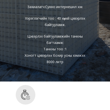
Захиалагч:Сунно интернешнл ххк
Хэрэглэгчийн тоо : 40 хүний цэвэрлэх
байгууламж.
Цэвэрлэх байгууламжийн танкны
багтаамж:
Танкны тоо :1
Хоногт цэвэрлэх бохир усны хэмжээ:
8000 литр