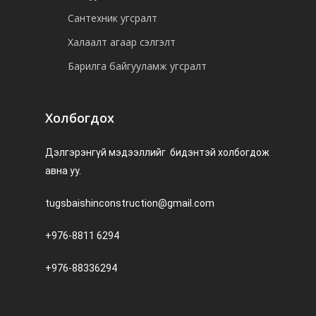
Сантехник угсралт
Халаалт агаар сэлгэлт
Барилга байгууламж угсралт
Холбогдох
Дэлгэрэнгүй мэдээллийг бидэнтэй холбогдож
авна уу.
tugsbaishinconstruction@gmail.com
+976-8811 6294
+976-88336294