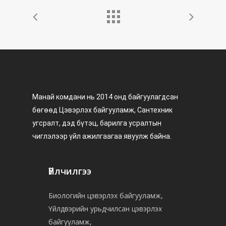
Манай комдани нь 2014 онд байгуулагдсан
бөгөөд Цэвэрлэх байгууламж, Сантехник
угсралт, дэд бүтэц, барилга усралтын
чиглэлээр үйл ажилгаагаа явуулж байна.
Үйлчилгээ
Биологийн цэвэрлэх байгууламж,
Үйлдвэрийн урьдчилсан цэвэрлэх
байгууламж,