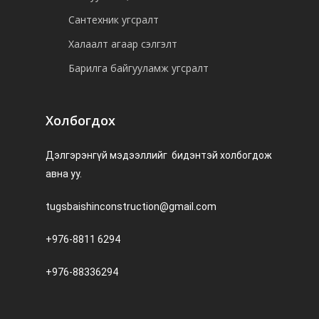
Сантехник угсралт
Халаалт агаар сэлгэлт
Барилга байгууламж угсралт
Холбогдох
Дэлгэрэнгүй мэдээллийг бидэнтэй холбогдож
авна уу.
tugsbaishinconstruction@gmail.com
+976-8811 6294
+976-88336294