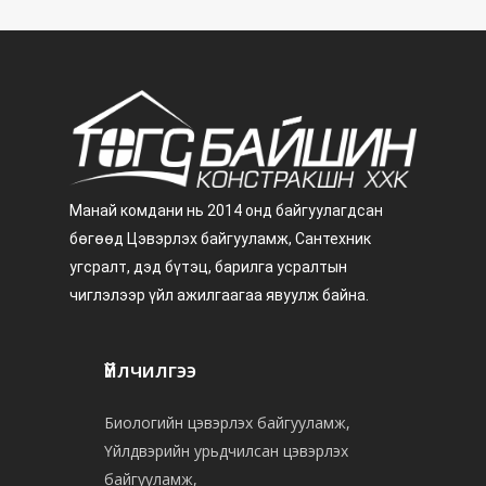
Манай комдани нь 2014 онд байгуулагдсан
бөгөөд Цэвэрлэх байгууламж, Сантехник
угсралт, дэд бүтэц, барилга усралтын
чиглэлээр үйл ажилгаагаа явуулж байна.
Үйлчилгээ
Биологийн цэвэрлэх байгууламж,
Үйлдвэрийн урьдчилсан цэвэрлэх
байгууламж,