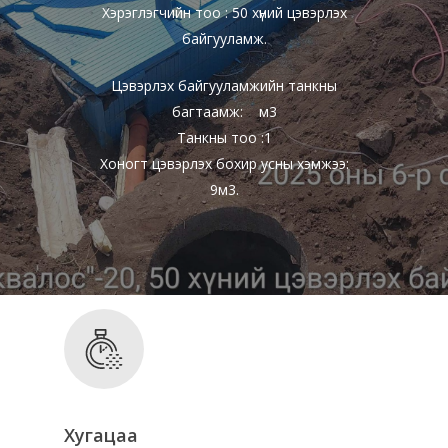
Хэрэглэгчийн тоо : 50 хүний цэвэрлэх
байгууламж.
Цэвэрлэх байгууламжийн танкны
багтаамж: м3
Танкны тоо :1
Хоногт цэвэрлэх бохир усны хэмжээ:
9м3.
Хугацаа