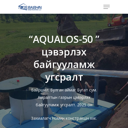
Menu
Skip
to
Close
main
Menu
content
“AQUALOS-50 ”
цэвэрлэх
байгууламж
угсралт
Байршил: Булган аймаг Бугат сум.
Амралтын газрын цэвэрлэх
байгууламж угсралт. 2025 он
Захиалагч:Номин констракшн ххк.