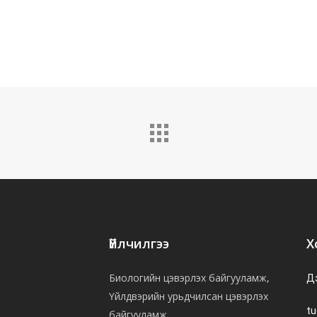
Үйлчилгээ
Х
Биологийн цэвэрлэх байгууламж,
,
Д
Үйлдвэрийн урьдчилсан цэвэрлэх
t
байгууламж,