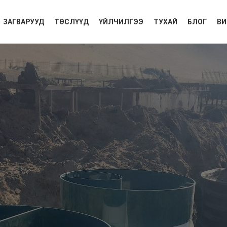
ЗАГВАРУУД
ТӨСЛҮҮД
ҮЙЛЧИЛГЭЭ
ТУХАЙ
БЛОГ
ВИ
LOS-100 ” цэвэрлэх байг
угсралт
шил: Тэрэлж. Амралтын газрын цэвэрлэх байгууламж угсралт. 20