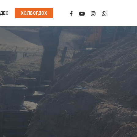
facebook
youtube
instagram
whatsapp
ДЕО
ХОЛБОГДОХ
ууламж
25 он