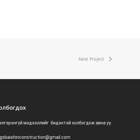
Next Project
олбогдох
элгэрэнгүй мэдээллийг бидэнтэй холбогдож авна уу.
ugsbaishinconstruction@gmail.com