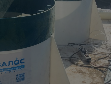
Захиалагч:Бодь санаа трейвел ххк
Хэрэглэгчийн тоо : 100 хүний цэвэрлэх байгууламж.
Цэвэрлэх байгууламжийн танкны багтаамж: м3
Танкны тоо :1
Хоногт цэвэрлэх бохир усны хэмжээ: 18м3.