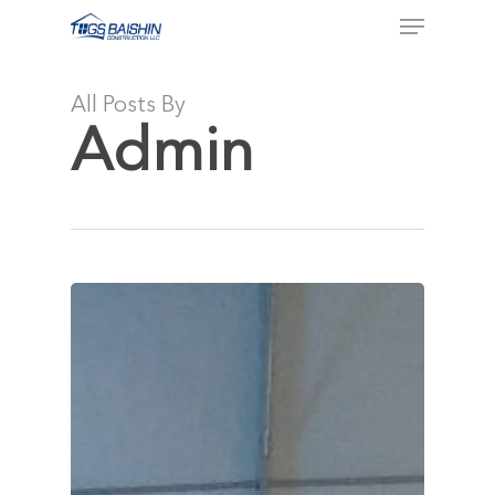
Menu
Skip
to
Close
main
Menu
content
All Posts By
Admin