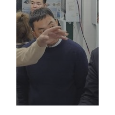
Uncategorized